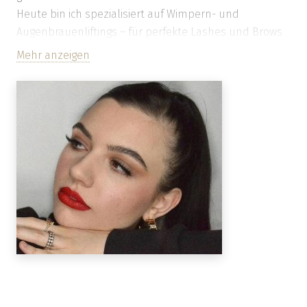
Heute bin ich spezialisiert auf Wimpern- und
Augenbrauenliftings – für perfekte Lashes und Brows
bist du bei mir in besten Händen.
Mehr anzeigen
Hanna hat mich im Studio ausgebildet, und dafür bin
ich super dankbar. Jetzt bin ich Montags vor Ort um
mich nicht nur um eure Lashes und Brows zu
kümmern, sondern auch hinter den Kulissen kreativ
zu sein: Ich organisiere den Studioalltag mit und
gestalte Social-Media-Content, um euch zu inspirieren
und unsere Arbeit zu zeigen.
Egal, ob du dir einen kleinen Beauty-Moment für dich
gönnen möchtest oder einen echten Wow-Effekt für
deine Augenbrauen und Wimpern suchst – ich freue
mich darauf, dich kennenzulernen!
Buche direkt einen Termin bei mir oder komm vorbei –