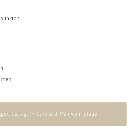
rpunkten:
en
ahmen
pert beträgt 777 Euro exkl. Mehrwehrtsteuer.